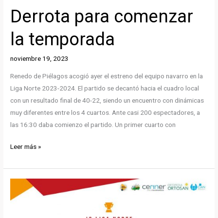
Derrota para comenzar
la temporada
noviembre 19, 2023
Renedo de Piélagos acogió ayer el estreno del equipo navarro en la
Liga Norte 2023-2024. El partido se decantó hacia el cuadro local
con un resultado final de 40-22, siendo un encuentro con dinámicas
muy diferentes entre los 4 cuartos. Ante casi 200 espectadores, a
las 16:30 daba comienzo el partido. Un primer cuarto con
Derrota
Leer más »
para
comenzar
la
temporada