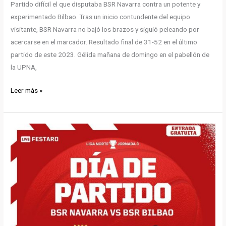
Partido difícil el que disputaba BSR Navarra contra un potente y
experimentado Bilbao. Tras un inicio contundente del equipo
visitante, BSR Navarra no bajó los brazos y siguió peleando por
acercarse en el marcador. Resultado final de 31-52 en el último
partido de este 2023. Gélida mañana de domingo en el pabellón de
la UPNA,
Derrota
Leer más »
en
el
primer
partido
en
casa
de
la
temporada