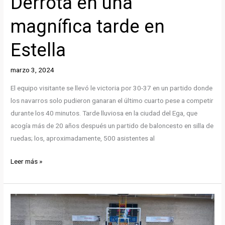
Derrota en una
magnífica tarde en
Estella
marzo 3, 2024
El equipo visitante se llevó le victoria por 30-37 en un partido donde
los navarros solo pudieron ganaran el último cuarto pese a competir
durante los 40 minutos. Tarde lluviosa en la ciudad del Ega, que
acogía más de 20 años después un partido de baloncesto en silla de
ruedas; los, aproximadamente, 500 asistentes al
Derrota
Leer más »
en
una
magnífica
tarde
en