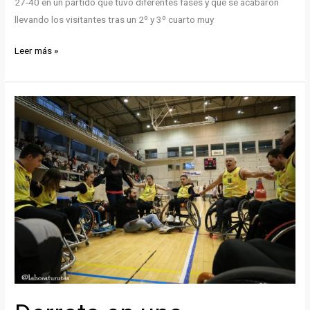
27-40 en un partido que tuvo diferentes fases y que se acabaron
llevando los visitantes tras un 2º y 3º cuarto muy
Derrota
Leer más »
en
el
último
partido
de
la
temporada