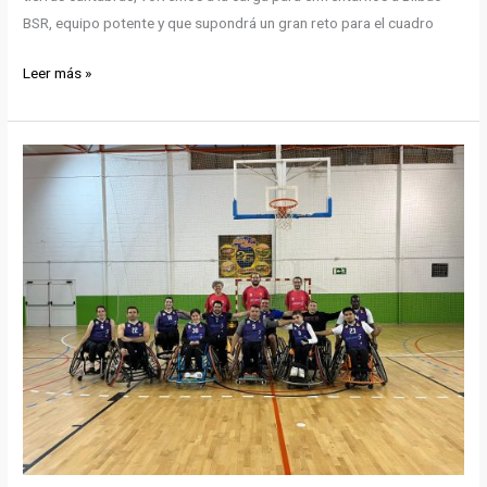
BSR, equipo potente y que supondrá un gran reto para el cuadro
¡Vuelve
Leer más »
el
baloncesto
en
silla
a
Pamplona!