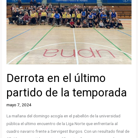
de
baloncesto
en
silla
de
ruedas
Derrota en el último
partido de la temporada
mayo 7, 2024
La mañana del domingo acogía en el pabellón de la universidad
pública el ultimo encuentro de la Liga Norte que enfrentaría al
cuadro navarro frente a Servigest Burgos. Con un resultado final de