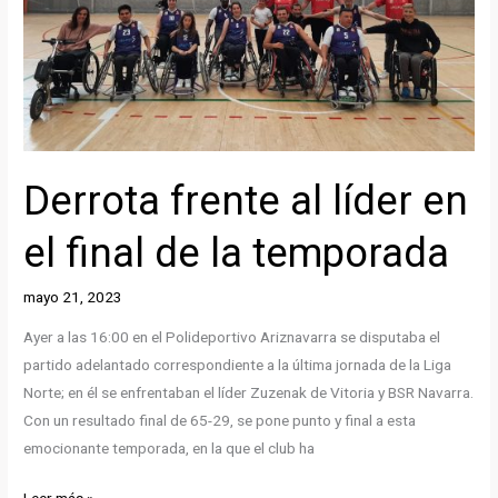
Derrota frente al líder en
el final de la temporada
mayo 21, 2023
Ayer a las 16:00 en el Polideportivo Ariznavarra se disputaba el
partido adelantado correspondiente a la última jornada de la Liga
Norte; en él se enfrentaban el líder Zuzenak de Vitoria y BSR Navarra.
Con un resultado final de 65-29, se pone punto y final a esta
emocionante temporada, en la que el club ha
Derrota