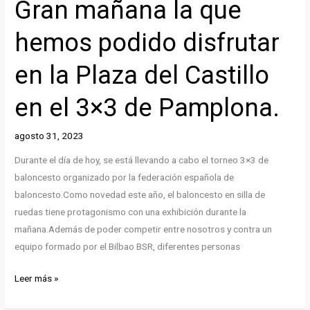
Gran mañana la que
hemos podido disfrutar
en la Plaza del Castillo
en el 3×3 de Pamplona.
agosto 31, 2023
Durante el día de hoy, se está llevando a cabo el torneo 3×3 de
baloncesto organizado por la federación española de
baloncesto.Como novedad este año, el baloncesto en silla de
ruedas tiene protagonismo con una exhibición durante la
mañana.Además de poder competir entre nosotros y contra un
equipo formado por el Bilbao BSR, diferentes personas
Gran
Leer más »
mañana