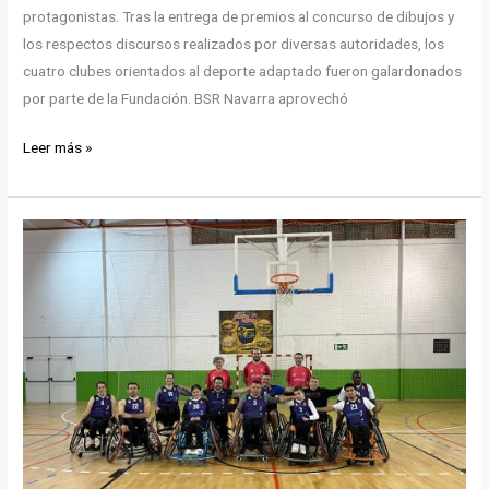
protagonistas. Tras la entrega de premios al concurso de dibujos y
los respectos discursos realizados por diversas autoridades, los
cuatro clubes orientados al deporte adaptado fueron galardonados
por parte de la Fundación. BSR Navarra aprovechó
Gran
Leer más »
tarde
la
vivida
ayer
siendo
partícipes
del
acto
final
llevado
a
cabo