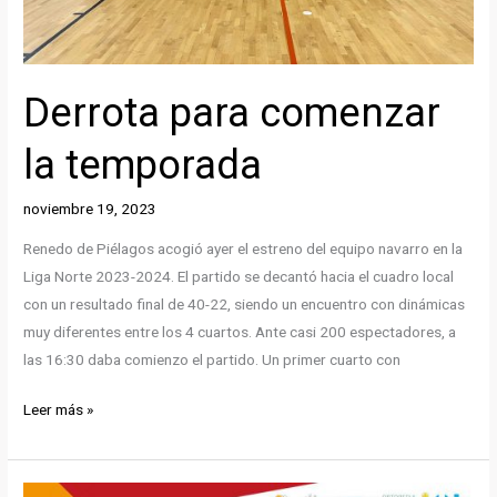
por
la
Fundación
Miguel
Derrota para comenzar
Induráin
la temporada
y
que
llevaba
noviembre 19, 2023
como
Renedo de Piélagos acogió ayer el estreno del equipo navarro en la
titulo
Liga Norte 2023-2024. El partido se decantó hacia el cuadro local
“Encuentro,
con un resultado final de 40-22, siendo un encuentro con dinámicas
Rendimiento
muy diferentes entre los 4 cuartos. Ante casi 200 espectadores, a
y
las 16:30 daba comienzo el partido. Un primer cuarto con
Discapacidad”.
Derrota
Leer más »
para
comenzar
la