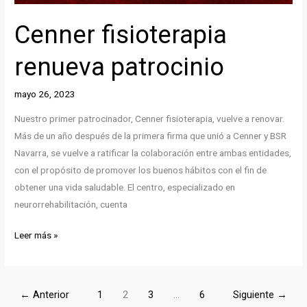
Cenner fisioterapia
renueva patrocinio
mayo 26, 2023
Nuestro primer patrocinador, Cenner fisioterapia, vuelve a renovar.
Más de un año después de la primera firma que unió a Cenner y BSR
Navarra, se vuelve a ratificar la colaboración entre ambas entidades,
con el propósito de promover los buenos hábitos con el fin de
obtener una vida saludable. El centro, especializado en
neurorrehabilitación, cuenta
Cenner
Leer más »
fisioterapia
renueva
patrocinio
←
Anterior
1
2
3
…
6
Siguiente
→