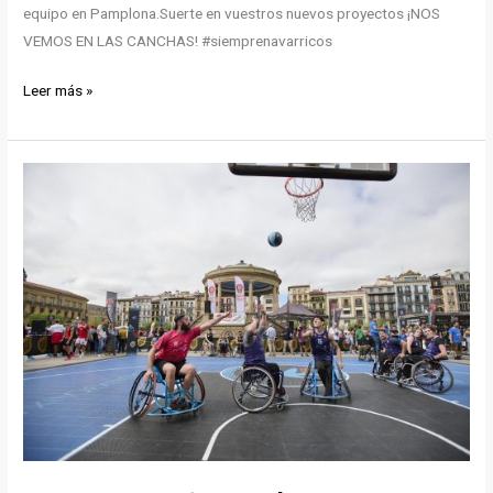
equipo en Pamplona.Suerte en vuestros nuevos proyectos ¡NOS
VEMOS EN LAS CANCHAS! #siemprenavarricos
Desgraciadamente
Leer más »
tenemos
que
decir
adiós
a
dos
de
nuestros
jugadores
de
la
temporada
pasada.