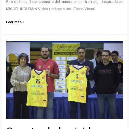
Giro de Italia, 1 campeonato del mundo en contrarreloj… Inspirada en
MIGUEL INDURÁIN Video realizado por: Eliseo Visual
Equipación
Leer más »
2023-
2024