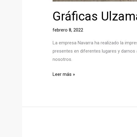
Gráficas Ulzam
febrero 8, 2022
La empresa Navarra ha realizado la impres
presentes en diferentes lugares y darno
nosotros.
Gráficas
Leer más »
Ulzama
colabora
con
el
proyecto